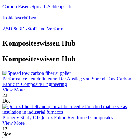
Carbon Faser -Spread -Schleppstab
Kohlefaserhülsen
2,5D & 3D -Stoff und Vorform
Kompositeswissen Hub
Kompositeswissen Hub
Performance neu definieren: Der Anstieg von Spread Tow Carbon
Fabric in Composite Engineering
View More
23
Dec
Property Study Of Quartz Fabric Reinforced Composites
View More
12
Nov