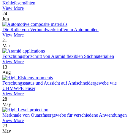
Kohlefasernähten
View More
24
Jun
Die Rolle von Verbundwerkstoffen in Automobilen
View More
21
Mar
Forschungsfortschritt von Aramid flexiblen Stichmaterialien
View More
13
Aug
Forschungsstatus und Aussicht auf Antischneidergewebe wie
UHMWPE-Faser
View More
28
May
Merkmale von Quarzfasergewebe für verschiedene Anwendungen
View More
23
May