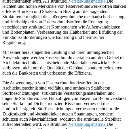
aufrechterhalten wird. Als strukturell
Verstärkungsmaterial
Die
leichten und hohen Merkmale von Faserverbundwerkstoffen stärken
effektiv Brücken und Straßen. In Bezug auf die tragenden
Strukturen ermöglicht die außergewöhnliche mechanische Leistung
und Vielseitigkeit von Faserverbundstoffen die Erzeugung
verschiedener struktureller Komponenten wie Außenwandplatten
und Bodenplatten, Verbesserung der Haltbarkeit und Erfüllung der
Funktionsanforderungen wie Isolierung und thermischer
Regulierung.
Mit seiner herausragenden Leistung und ihren umfangreichen
Anwendungen werden Faserverbundmaterialien auf dem Gebiet der
Architekturtechnik als entscheidende Materialien entwickelt. Sie
verbessern nicht nur die Qualität der Gebäude, sondern reduzieren
auch die Baukosten und verbessern die Effizienz.
Die Anwendungen von Faserverbundwerkstoffen in der
Architekturstechnik sind vielfältig und umfassen Stahlbeton,
Stoffbeschichtungen, strukturelle Verstärkungsmaterialien und
tragende Strukturen. Das Hinzufügen von Fasern zu Beton verstärkt
seine Stärke und Dichte, reduziert Risse und verbessert die
Undurchlässigkeit. Stoffbeschichtungen verbessern nicht nur die
Zugfestigkeit und -beständigkeit gegen Spannungen, sondern
schützen auch Materialflächen, wodurch die strukturelle Stabilität
aufrechterhalten wird. Als strukturell
Verstärkungsmaterial
Die