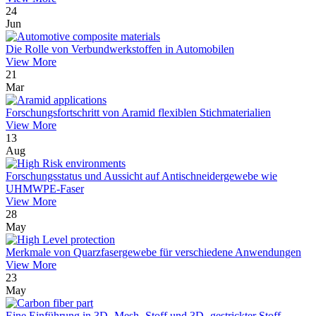
24
Jun
Die Rolle von Verbundwerkstoffen in Automobilen
View More
21
Mar
Forschungsfortschritt von Aramid flexiblen Stichmaterialien
View More
13
Aug
Forschungsstatus und Aussicht auf Antischneidergewebe wie
UHMWPE-Faser
View More
28
May
Merkmale von Quarzfasergewebe für verschiedene Anwendungen
View More
23
May
Eine Einführung in 3D -Mesh -Stoff und 3D -gestrickter Stoff