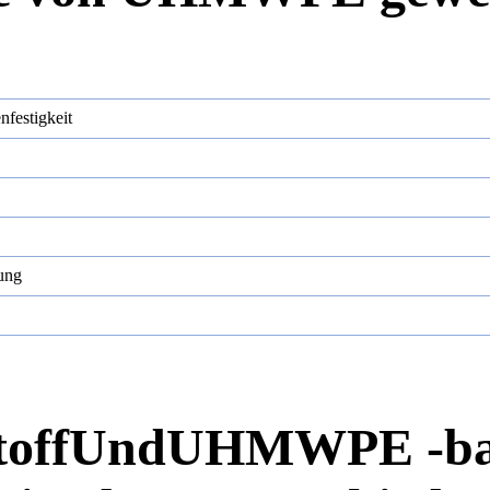
nfestigkeit
tung
off
Und
UHMWPE -balli