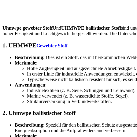
Uhmwpe gewebter Stoff
Und
UHMWPE ballistischer Stoff
sind un
hoher Festigkeit und Leichtgewicht hergestellt werden. Die Untersch
1. UHMWPE
Gewebter Stoff
Beschreibung
: Dies ist ein Stoff, das mit herkömmlichen We
Merkmale
:
Hohe Zugfestigkeit und ausgezeichnete Abriebfestigkeit.
In erster Linie für industrielle Anwendungen entwickelt, 
Typischerweise nicht ballistisch-resistent für sich, es s
Anwendungen
:
Industrietextilien (z. B. Seile, Schlingen und Leinwand).
Marine verwendet (z. B. wasserdichte Stoffe, Segel).
Strukturverstärkung in Verbundwerkstoffen.
2. Uhmwpe ballistischer Stoff
Beschreibung
: Speziell für den ballistischen Schutz ausgesta
Energieabsorption und die Aufprallwiderstand verbessern.
Merkmale
: