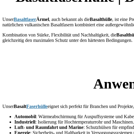
Unser
Basaltfaser
Ärmel
, auch bekannt als die
Basalthülle
, ist eine
natürlichen vulkanischen Basaltfasern kombiniert eine außergewöhnl
Kombination von Stärke, Flexibilität und Nachhaltigkeit, die
Basalthü
gleichzeitig den maximalen Schutz unter den härtesten Bedingungen.
Anwend
Unser
Basalt
Faserhülle
eignet sich perfekt für Branchen und Projekte
Automobil
: Wärmeabschirmung für Auspuffsysteme und Kab
Industriell
: Isolierung für Hochtemperaturrohr und Maschinen.
Luft- und Raumfahrt und Marine
: Schutzhülsen für empfi
Energie
: Sicherheits- und Haltbarkeit in Versorgungssystemen